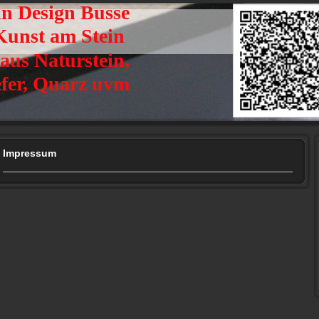
in Design Busse
t am Stein
aus Naturstein,
efer, Quarz uvm
Impressum