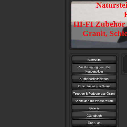
Naturste
Kuns
HI-FI Zubehör 
Granit, Schi
Startseite
Zur Verfügung gestellte
Kundenbilder
Küchenarbeitsplatten
Duschtasse aus Granit
Treppen & Podeste aus Granit
Schneiden mit Wasserstrahl
Galerie
Gästebuch
Über uns